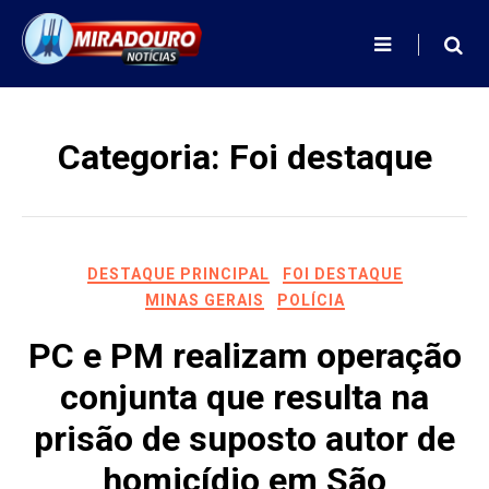
Skip
to
content
Categoria:
Foi destaque
DESTAQUE PRINCIPAL
FOI DESTAQUE
MINAS GERAIS
POLÍCIA
PC e PM realizam operação
conjunta que resulta na
prisão de suposto autor de
homicídio em São