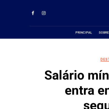
Skip
to
content
PRINCIPAL
SOBRE
DES
Salário mí
entra e
segu