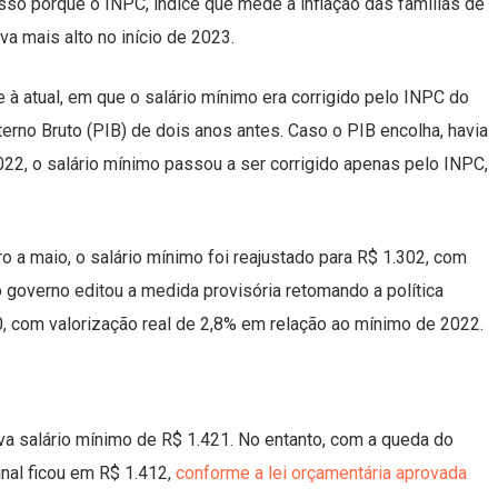
 Isso porque o INPC, índice que mede a inflação das famílias de
va mais alto no início de 2023.
 à atual, em que o salário mínimo era corrigido pelo INPC do
erno Bruto (PIB) de dois anos antes. Caso o PIB encolha, havia
022, o salário mínimo passou a ser corrigido apenas pelo INPC,
o a maio, o salário mínimo foi reajustado para R$ 1.302, com
o governo editou a medida provisória retomando a política
320, com valorização real de 2,8% em relação ao mínimo de 2022.
va salário mínimo de R$ 1.421. No entanto, com a queda do
nal ficou em R$ 1.412,
conforme a lei orçamentária aprovada