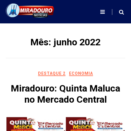
Skip
to
content
Mês:
junho 2022
DESTAQUE 2
ECONOMIA
Miradouro: Quinta Maluca
no Mercado Central