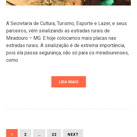
A Secretaria de Cultura, Turismo, Esporte e Lazer, e seus
parceiros, vêm sinalizando as estradas rurais de
Miradouro – MG. E hoje colocamos mais placas nas
estradas rurais. A sinalização é de extrema importância,
pois ela passa segurança, não só para os miradourenses,
como
LEIA MAIS
Paginação
PAGE
PAGE
PAGE
NEXT
1
2
…
22
NEXT